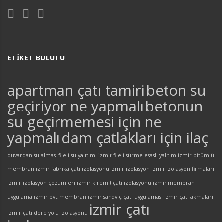
ETIKET BULUTU
apartman çatı tamiri
beton su
geçiriyor ne yapmalı
betonun
su geçirmemesi için ne
yapmalı
dam çatlakları için ilaç
duvardan su alması
fileli su yalıtımı izmir
fileli sürme esaslı yalıtım
izmir bitümlü
membran
izmir fabrika çatı izolasyonu
izmir izolasyon
izmir izolasyon firmaları
izmir izolasyon çözümleri
izmir kiremit çatı izolasyonu
izmir membran
uygulama
izmir pvc membran
izmir sandviç çatı uygulaması
izmir çatı akmaları
izmir çatı
izmir çatı dere yolu izolasyonu