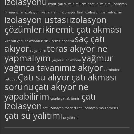
izolasyonu
izmir çatı su yalıtımı
izmir çatı ısı yalıtımı
izolasyon
firması izmir
izolasyon fiyatları izmir
izolasyon fiyatı
izolasyon maliyeti izmir
izolasyon ustası
izolasyon
çözümleri
kiremit çatı akması
saç çatı
kiremit çatı izolasyonu
kırık kiremit onarımı
akıyor
teras akıyor ne
su yalıtımı
yapmalıyım
yağmur
yağmur izolasyonu
yağınca tavanımız akıyor
zeminden
Çatı su alıyor
çatı akması
rutubet
sorunu
çatı akıyor ne
yapabilirim
çatı
çatıda çatlak tamiri
izolasyon
çatı izolasyon fiyatları
çatı izolasyon malzemeleri
çatı su yalıtımı
ısı yalıtımı