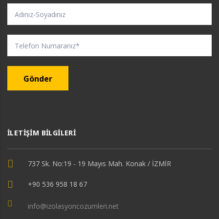
Gönder
İLETIŞIM BILGILERI
737 Sk. No:19 - 19 Mayıs Mah. Konak / İZMİR
+90 536 958 18 67
info@izolasyoncozumleri.net