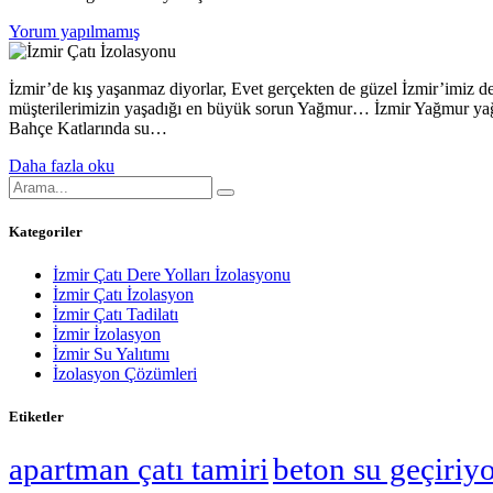
Yorum yapılmamış
İzmir’de kış yaşanmaz diyorlar, Evet gerçekten de güzel İzmir’imiz de 
müşterilerimizin yaşadığı en büyük sorun Yağmur… İzmir Yağmur yağ
Bahçe Katlarında su…
Daha fazla oku
Kategoriler
İzmir Çatı Dere Yolları İzolasyonu
İzmir Çatı İzolasyon
İzmir Çatı Tadilatı
İzmir İzolasyon
İzmir Su Yalıtımı
İzolasyon Çözümleri
Etiketler
apartman çatı tamiri
beton su geçiriy