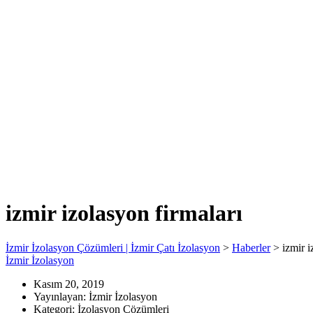
izmir izolasyon firmaları
İzmir İzolasyon Çözümleri | İzmir Çatı İzolasyon
>
Haberler
>
izmir i
İzmir İzolasyon
Kasım 20, 2019
Yayınlayan:
İzmir İzolasyon
Kategori:
İzolasyon Çözümleri