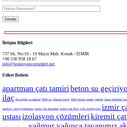
Gönder
İletişim Bilgileri
737 Sk. No:19 - 19 Mayıs Mah. Konak / İZMİR
+90 536 958 18 67
info@izolasyoncozumleri.net
Etiket Bulutu
apartman çatı tamiri
beton su geçiriy
ilaç
duvardan su alması
fileli su yalıtımı izmir
fileli sürme esaslı yalıtım
izmir bitümlü m
izmir ç
sandviç çatı uygulaması
izmir çatı akmaları
izmir çatı dere yolu izolasyonu
ustası
izolasyon çözümleri
kiremit ça
yağmur yağınca tavanımız ak