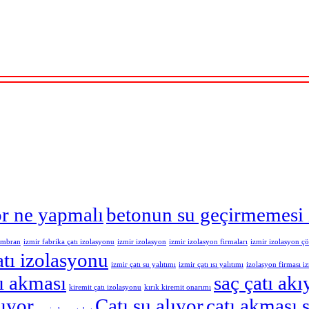
or ne yapmalı
betonun su geçirmemesi 
embran
izmir fabrika çatı izolasyonu
izmir izolasyon
izmir izolasyon firmaları
izmir izolasyon ç
atı izolasyonu
izmir çatı su yalıtımı
izmir çatı ısı yalıtımı
izolasyon firması i
tı akması
saç çatı akı
kiremit çatı izolasyonu
kırık kiremit onarımı
ıyor
Çatı su alıyor
çatı akması 