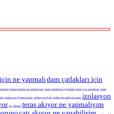
için ne yapmalı
dam çatlakları için
özümleri
izmir kiremit çatı izolasyonu
izmir membran uygulama
izmir pvc membran
izmir
izolasyon
zmir
izolasyon fiyatları izmir
izolasyon fiyatı
izolasyon maliyeti izmir
yor
teras akıyor ne yapmalıyım
su yalıtımı
sorunu
çatı akıyor ne yapabilirim