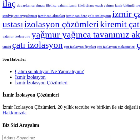
ilaç
duvardan su alması
fileli su yalıtımı izmir
fileli sürme esaslı yalıtım
izmir bitümlü m
izmir ç
sandviç çatı uygulaması
izmir çatı akmaları
izmir çatı dere yolu izolasyonu
ustası
izolasyon çözümleri
kiremit ça
yağmur yağınca tavanımız ak
yağmur izolasyonu
çatı izolasyon
ç
tamiri
çatı izolasyon fiyatları
çatı izolasyon malzemeleri
Son Haberler
Çatım su akıtıyor. Ne Yapmalıyım?
İzmir İzolasyon
İzmir İzolasyon Çözümleri
İzmir İzolasyon Çözümleri
İzmir İzolasyon Çözümleri, 20 yıllık tecrübe ve birikim ile siz değer
Hakkımızda
Biz Sizi Arayalım