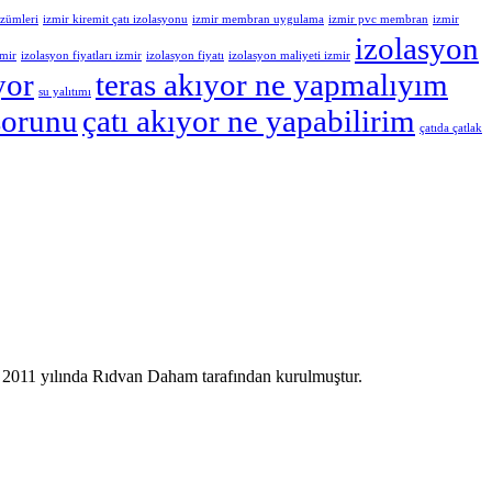
özümleri
izmir kiremit çatı izolasyonu
izmir membran uygulama
izmir pvc membran
izmir
izolasyon
zmir
izolasyon fiyatları izmir
izolasyon fiyatı
izolasyon maliyeti izmir
yor
teras akıyor ne yapmalıyım
su yalıtımı
sorunu
çatı akıyor ne yapabilirim
çatıda çatlak
yla 2011 yılında Rıdvan Daham tarafından kurulmuştur.