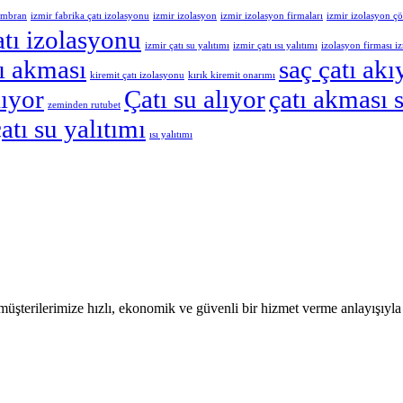
embran
izmir fabrika çatı izolasyonu
izmir izolasyon
izmir izolasyon firmaları
izmir izolasyon ç
atı izolasyonu
izmir çatı su yalıtımı
izmir çatı ısı yalıtımı
izolasyon firması i
tı akması
saç çatı akı
kiremit çatı izolasyonu
kırık kiremit onarımı
ıyor
Çatı su alıyor
çatı akması 
zeminden rutubet
atı su yalıtımı
ısı yalıtımı
li müşterilerimize hızlı, ekonomik ve güvenli bir hizmet verme anlayışı